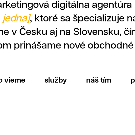
ketingová digitálna agentúra a
, jedna]
, ktoré sa špecializuje 
e v Česku aj na Slovensku, č
eferencie
tom prinášame nové obchodné pr
o vieme
služby
náš tím
p
Grafika
Web