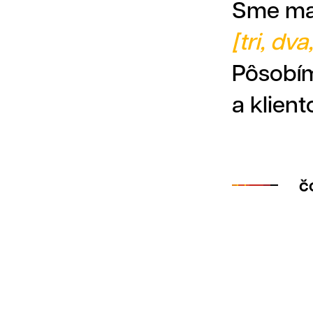
Sme mar
[tri, dva
Pôsobím
R
a klien
č