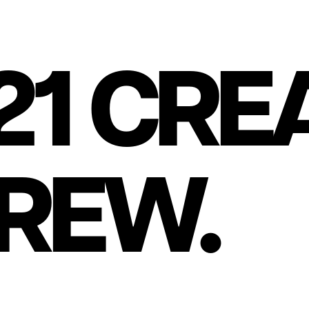
21 CRE
REW.