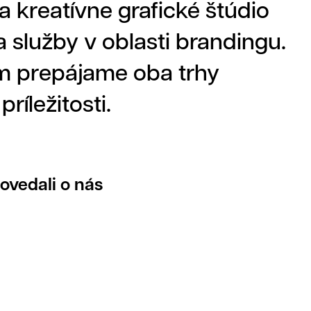
 kreatívne grafické štúdio
na služby v oblasti brandingu.
ím prepájame oba trhy
íležitosti.
ovedali o nás
y
Video