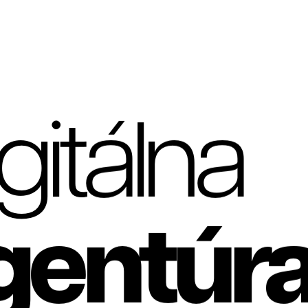
gitálna
gentúr