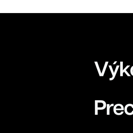
K
Výk
Prec