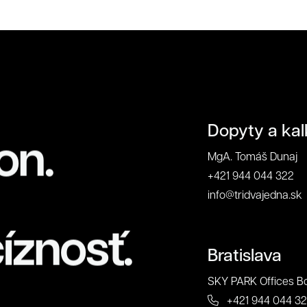
Súhlas so spracovaním osobných údajov spolo
r. o.
Antispamová ochrana
napíšte číslicami "tridvajedna":
ontakt
Dopyty a kal
on.
MgA. Tomáš Dunaj
Zavrieť
+421 944 044 322
info@tridvajedna.sk
íznosť.
Bratislava
SKY PARK Offices Bo
+421 944 044 3