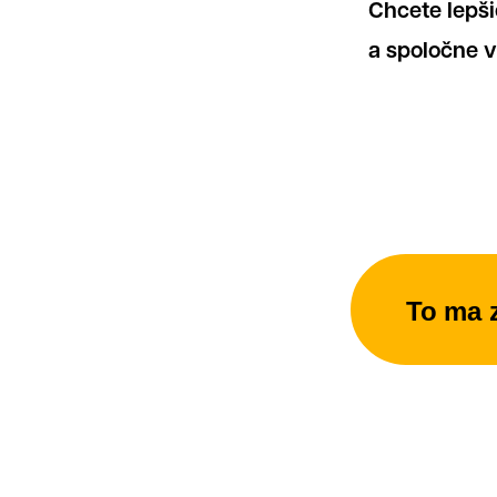
Chcete lepši
a spoločne v
O
To ma 