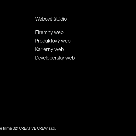
Webové štúdio
Firemný web
Produktový web
Kariérny web
Developerský web
 je firma 321 CREATIVE CREW s.r.o.