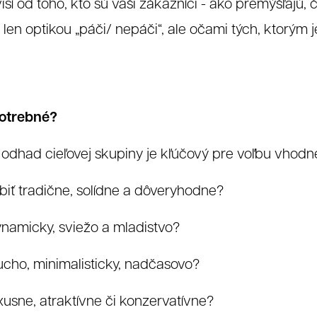
isí od toho, kto sú vaši zákazníci - ako premýšľajú, 
en optikou „páči/ nepáči“, ale očami tých, ktorým j
potrebné?
odhad cieľovej skupiny je kľúčový pre voľbu vhodné
iť tradične, solídne a dôveryhodne?
namicky, sviežo a mladistvo?
ho, minimalisticky, nadčasovo?
xusne, atraktívne či konzervatívne?