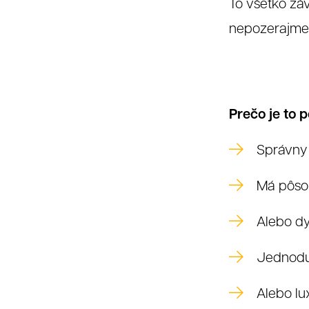
To všetko záv
nepozerajme l
Prečo je to 
Správny 
Má pôsob
Alebo dy
Jednoduc
Alebo lu