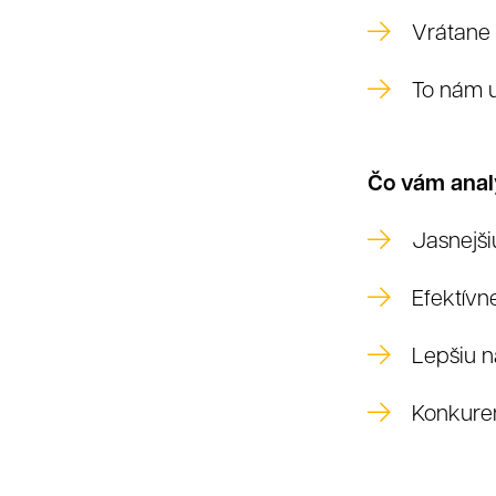
Vrátane r
To nám u
Čo vám anal
Jasnejši
Efektívn
K
Lepšiu n
Konkure