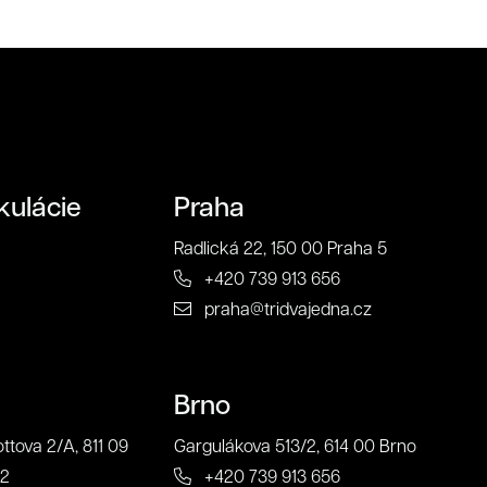
čnosťou 321 CREATIVE CREW s.
kulácie
Praha
Radlická 22, 150 00 Praha 5
Odoslať
+420 739 913 656
praha@tridvajedna.cz
Brno
ttova 2/A, 811 09
Gargulákova 513/2, 614 00 Brno
22
+420 739 913 656