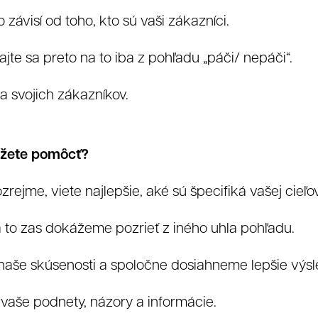
 závisí od toho, kto sú vaši zákazníci.
jte sa preto na to iba z pohľadu „páči/ nepáči“.
na svojich zákazníkov.
žete pomôcť?
zrejme, viete najlepšie, aké sú špecifiká vašej cieľo
eferencie
 to zas dokážeme pozrieť z iného uhla pohľadu.
aše skúsenosti a spoločne dosiahneme lepšie výsl
vaše podnety, názory a informácie.