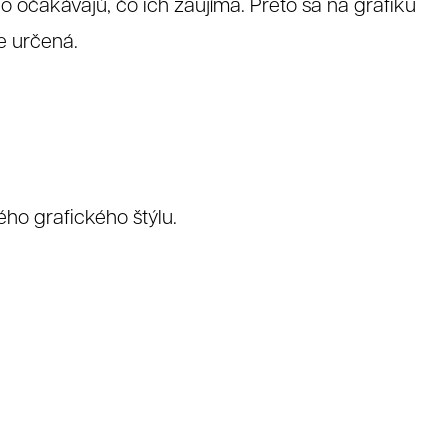
čo očakávajú, čo ich zaujíma. Preto sa na grafiku
e určená.
ho grafického štýlu.