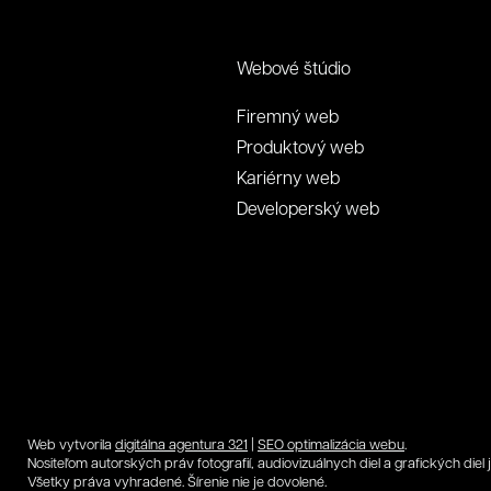
Webové štúdio
Firemný web
Produktový web
Kariérny web
Developerský web
Web vytvorila
digitálna agentura 321
|
SEO optimalizácia webu
.
Nositeľom autorských práv fotografií, audiovizuálnych diel a grafických diel
Všetky práva vyhradené. Šírenie nie je dovolené.