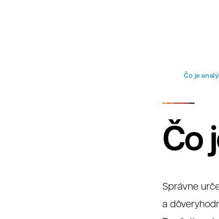
Faq
Čo je anal
Čo 
Správne urče
a dôveryhodn