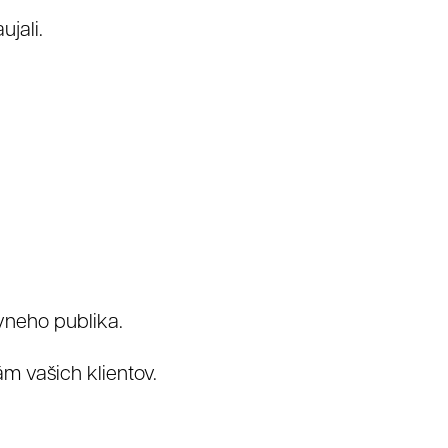
ujali.
y
Video
vneho publika.
 vašich klientov.