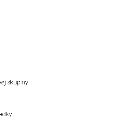
vej skupiny.
edky.