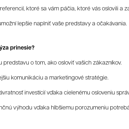
eferencií, ktoré sa vám páčia, ktoré vás oslovili a za
Grafika
Web
možní lepšie naplniť vaše predstavy a očakávania.
ýza prinesie?
u predstavu o tom, ako osloviť vašich zákazníkov.
ejšiu komunikáciu a marketingové stratégie.
lienti
ávratnosť investícií vďaka cielenému osloveniu sprá
nčnú výhodu vďaka hlbšiemu porozumeniu potrebám