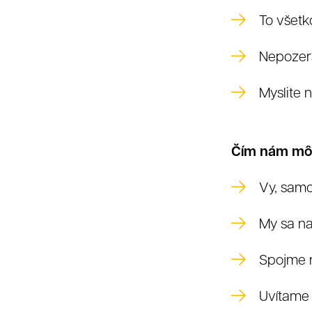
To všetko
Nepozera
Myslite 
Čím nám mô
Vy, samo
R
My sa na
Spojme n
Uvítame 