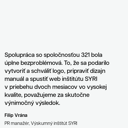
Spolupráca so spoločnosťou 321 bola
Súhlas so spracovaním osobných údajov spoločnosťou 321
úplne bezproblémová. To, že sa podarilo
CREATIVE CREW s. r. o.
vytvoriť a schváliť logo, pripraviť dizajn
manuál a spustiť web inštitútu SYRI
Antispamová ochrana
napíšte číslicami "tridvajedna":
v priebehu dvoch mesiacov vo vysokej
kvalite, považujeme za skutočne
výnimočný výsledok.
Zavrieť
Odoslať
Filip Vrána
PR manažér, Výskumný inštitút SYRI