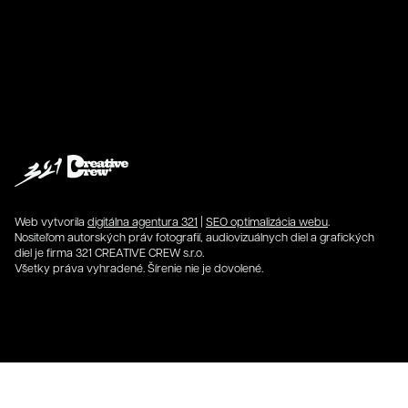
Web vytvorila
digitálna agentura 321
|
SEO optimalizácia webu
.
Nositeľom autorských práv fotografií, audiovizuálnych diel a grafických
diel je firma 321 CREATIVE CREW s.r.o.
Všetky práva vyhradené. Šírenie nie je dovolené.