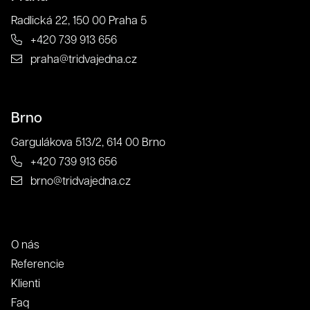
Radlická 22, 150 00 Praha 5
+420 739 913 656
praha@tridvajedna.cz
Brno
Gargulákova 513/2, 614 00 Brno
+420 739 913 656
brno@tridvajedna.cz
O nás
Referencie
Klienti
Faq