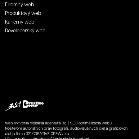
Firemný web
Produktový web
Kariérny web
Developerský web
Web vytvorila
digitálna agentura 321
|
SEO optimalizácia webu
.
Nositeľom autorských práv fotografií, audiovizuálnych diel a grafických
diel je firma 321 CREATIVE CREW s.r.o.
Všetky práva vyhradené. Šírenie nie je dovolené.