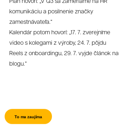
Plán hovorí: „V Q3 sa zameriame na HR
komunikáciu a posilnenie značky
zamestnávateľa.“
Kalendár potom hovorí: „17. 7. zverejníme
video s kolegami z výroby, 24. 7. pôjdu
Reels z onboardingu, 29. 7. vyjde článok na
blogu.“
Grafika
To ma zaujíma