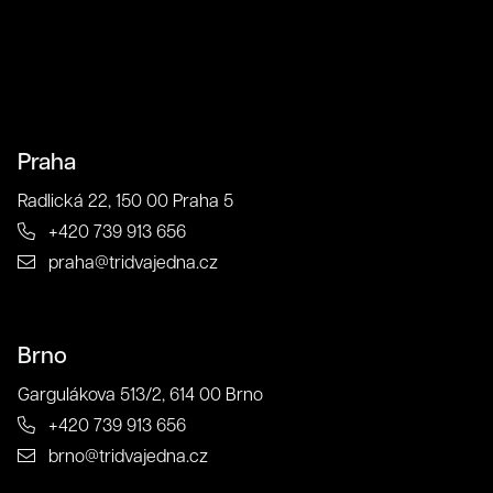
Súhlas so spracovaním osobných údajov spoločnosťou
321 CREATIVE CREW s. r. o.
Antispamová ochrana
napíšte číslicami "tridvajedna":
Praha
Radlická 22, 150 00 Praha 5
Zavrieť
Odoslať
+420 739 913 656
praha@tridvajedna.cz
Kontakt
Brno
Gargulákova 513/2, 614 00 Brno
+420 739 913 656
brno@tridvajedna.cz