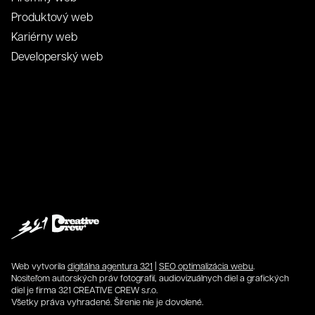
Produktový web
Kariérny web
Developerský web
Web vytvorila
digitálna agentura 321
|
SEO optimalizácia webu
.
Nositeľom autorských práv fotografií, audiovizuálnych diel a grafických
diel je firma 321 CREATIVE CREW s.r.o.
Všetky práva vyhradené. Šírenie nie je dovolené.