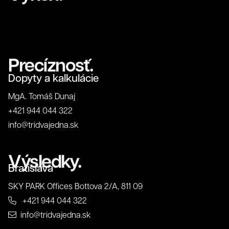
Precíznosť.
Dopyty a kalkulácie
MgA. Tomáš Dunaj
+421 944 044 322
info@tridvajedna.sk
Výsledky.
Bratislava
SKY PARK Offices Bottova 2/A, 811 09
+421 944 044 322
info@tridvajedna.sk