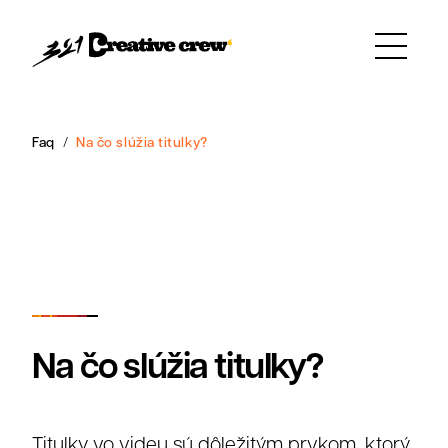
Faq
Na čo slúžia titulky?
Na čo slúžia titulky?
Titulky vo videu sú dôležitým prvkom, ktorý