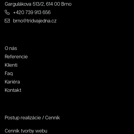
Zavrieť
Odoslať
Gargulákova 513/2, 614 00 Brno
+420 739 913 656
Kontakt
brno@tridvajedna.cz
O nás
Referencie
Klienti
Faq
Kariéra
Kontakt
Postup realizácie / Cenník
Cenník tvorby webu