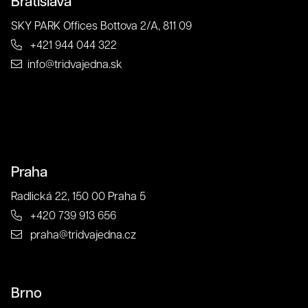
Bratislava
SKY PARK Offices Bottova 2/A, 811 09
+421 944 044 322
info@tridvajedna.sk
O nás
Praha
Súhlas so spracovaním osobných údajov spoločnosťou
Radlická 22, 150 00 Praha 5
321 CREATIVE CREW s. r. o.
+420 739 913 656
Antispamová ochrana
praha@tridvajedna.cz
napíšte číslicami "tridvajedna":
Brno