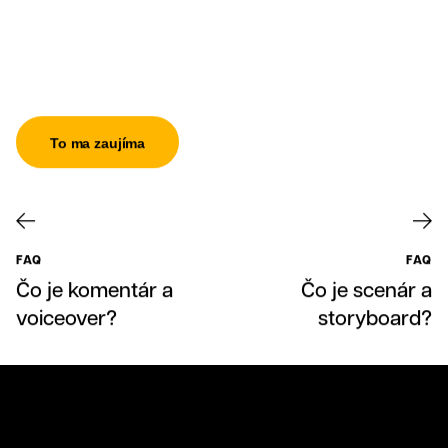
To ma zaujíma
FAQ
FAQ
Čo je komentár a
Čo je scenár a
Grafika
voiceover?
storyboard?