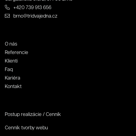
+420 739 913 656
brno@tridvajedna.cz
Kontakt
O nás
Referencie
Klienti
Faq
Kariéra
Kontakt
Postup realizácie / Cenník
Cenník tvorby webu