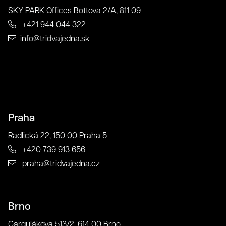
SKY PARK Offices Bottova 2/A, 811 09
+421 944 044 322
info@tridvajedna.sk
O nás
Praha
Súhlas so spracovaním osobných údajov spoločnosťou
Radlická 22, 150 00 Praha 5
321 CREATIVE CREW s. r. o.
+420 739 913 656
Antispamová ochrana
praha@tridvajedna.cz
napíšte číslicami "tridvajedna":
Brno
Zavrieť
Odoslať
Gargulákova 513/2, 614 00 Brno