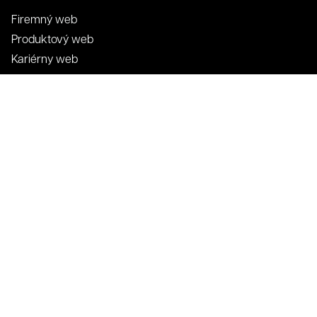
Firemný web
Produktový web
Kariérny web
Developerský web
Web vytvorila
digitálna agentura 321
|
SEO optimalizácia webu
.
Nositeľom autorských práv fotografií, audiovizuálnych diel a grafických
diel je firma 321 CREATIVE CREW s.r.o.