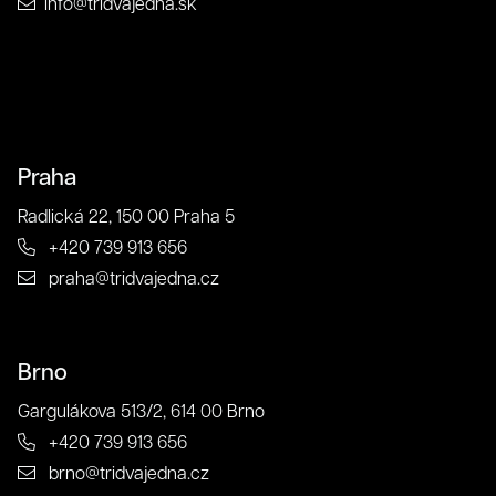
info@tridvajedna.sk
Súhlas so spracovaním osobných údajov spoločnosťou
321 CREATIVE CREW s. r. o.
Praha
Antispamová ochrana
Radlická 22, 150 00 Praha 5
napíšte číslicami "tridvajedna":
+420 739 913 656
praha@tridvajedna.cz
Zavrieť
Odoslať
Kontakt
Brno
Gargulákova 513/2, 614 00 Brno
+420 739 913 656
brno@tridvajedna.cz