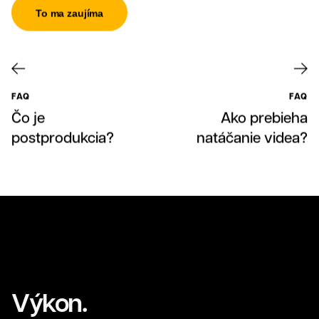
To ma zaujíma
FAQ
FAQ
Čo je
Ako prebieha
postprodukcia?
natáčanie videa?
Grafika
Výkon.