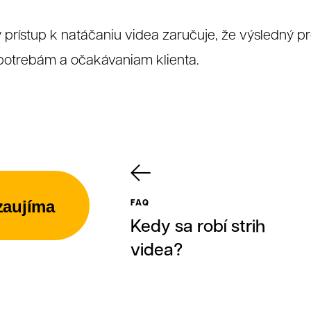
y prístup k natáčaniu videa zaručuje, že výsledný pr
 nás
otrebám a očakávaniam klienta.
FAQ
zaujíma
Kedy sa robí strih
Súhlas so spracovaním osobných údajov spolo
videa?
r. o.
Antispamová ochrana
napíšte číslicami "tridvajedna":