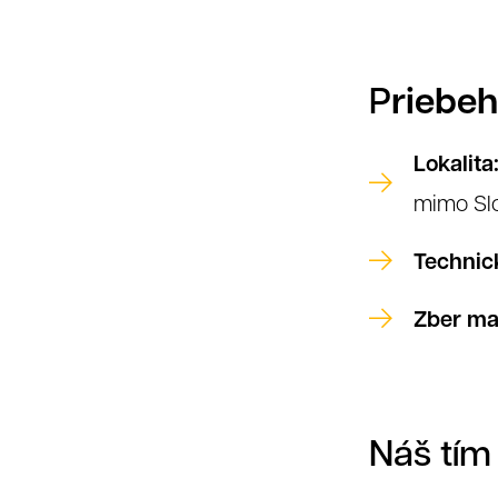
riebe
P
Lokalita
mimo Sl
Technic
Zber mat
Náš tím