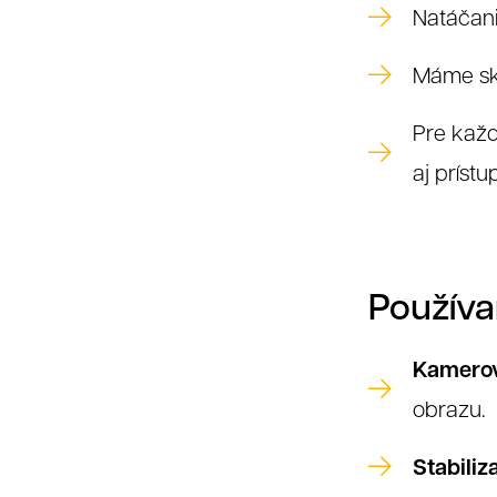
R
Natáčani
Máme skú
Pre každ
aj príst
Používa
Kamerov
obrazu.
Stabiliz