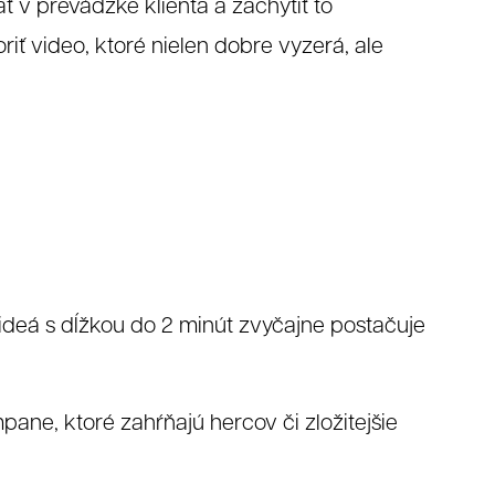
ať v prevádzke klienta a zachytiť to
iť video, ktoré nielen dobre vyzerá, ale
ideá s dĺžkou do 2 minút zvyčajne postačuje
ne, ktoré zahŕňajú hercov či zložitejšie