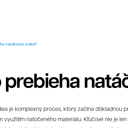
ha natáčanie videa?
 prebieha natá
dea je komplexný proces, ktorý začína dôkladnou p
 využitím natočeného materiálu. Kľúčové nie je le