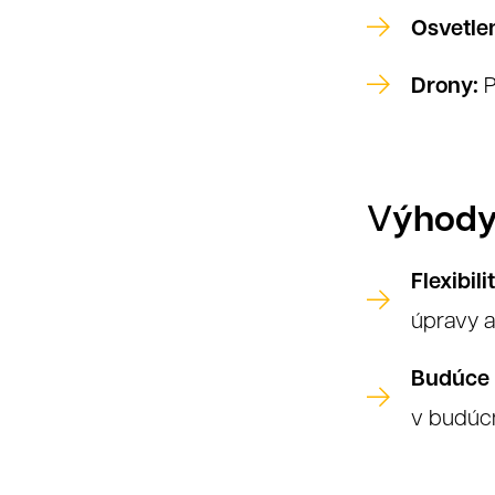
Osvetlen
Drony:
P
K
ýhody
V
Flexibil
úpravy a
Budúce 
v budúcn