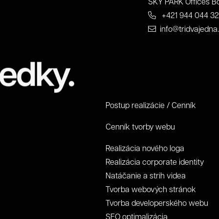
SKY PARK Offices Bo
+421 944 044 3
info@tridvajedna
edky.
Postup realizácie / Cenník
Cenník tvorby webu
Realizácia nového loga
Realizácia corporate identity
Natáčanie a strih videa
Tvorba webových stránok
Tvorba developerského webu
SEO optimalizácia