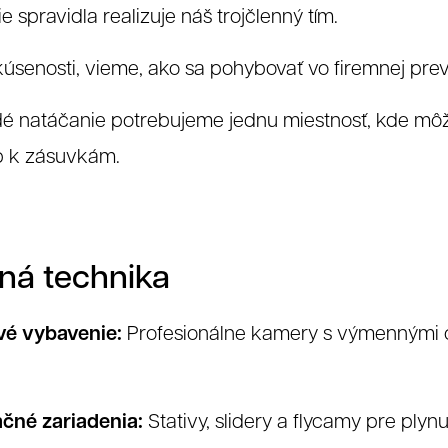
eferencie
e spravidla realizuje náš trojčlenný tím.
senosti, vieme, ako sa pohybovať vo firemnej prev
é natáčanie potrebujeme jednu miestnosť, kde môž
up k zásuvkám.
ná technika
Grafika
Web
é vybavenie:
Profesionálne kamery s výmennými ob
ačné zariadenia:
Stativy, slidery a flycamy pre plynu