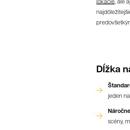
lokácie
, ale 
najdôležitejš
predovšetkým 
Dĺžka n
Štandar
jeden na
Náročnej
scény, m