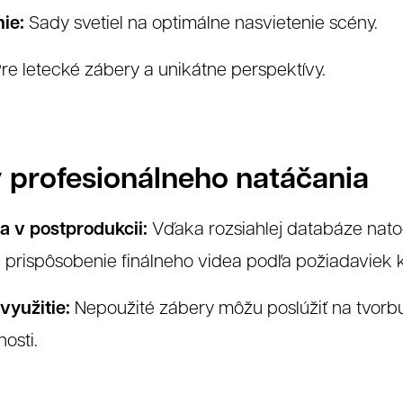
ie:
Sady svetiel na optimálne nasvietenie scény.
re letecké zábery a unikátne perspektívy.
lienti
 profesionálneho natáčania
ita v postprodukcii:
Vďaka rozsiahlej databáze nat
 prispôsobenie finálneho videa podľa požiadaviek k
využitie:
Nepoužité zábery môžu poslúžiť na tvorbu
osti.