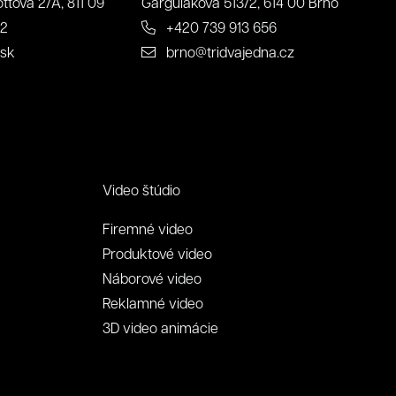
ttova 2/A, 811 09
Gargulákova 513/2, 614 00 Brno
22
+420 739 913 656
.sk
brno@tridvajedna.cz
Video štúdio
Firemné video
Produktové video
Náborové video
Reklamné video
3D video animácie