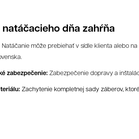
h natáčacieho dňa zahŕňa
:
Natáčanie môže prebiehať v sídle klienta alebo na
ovenska.
ké zabezpečenie:
Zabezpečenie dopravy a inštaláci
eriálu:
Zachytenie kompletnej sady záberov, ktoré