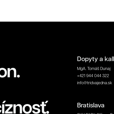
ontakt
Zavrieť
Dopyty a kal
on.
MgA. Tomáš Dunaj
+421 944 044 322
info@tridvajedna.sk
íznosť.
Bratislava