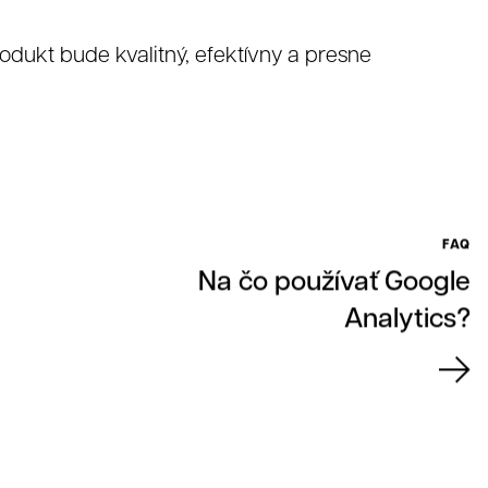
odukt bude kvalitný, efektívny a presne
FAQ
Na čo používať Google
Analytics?
čnosťou 321 CREATIVE CREW s.