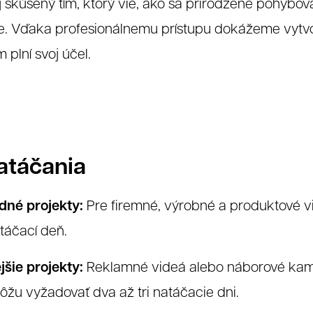
aj skúsený tím, ktorý vie, ako sa prirodzene pohybov
ie. Vďaka profesionálnemu prístupu dokážeme vytvor
plní svoj účel.
atáčania
dné projekty:
Pre firemné, výrobné a produktové v
táčací deň.
šie projekty:
Reklamné videá alebo náborové kampa
ôžu vyžadovať dva až tri natáčacie dni.