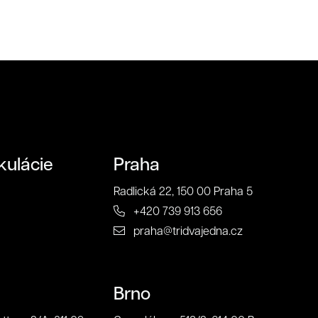
Odoslať
kulácie
Praha
Radlická 22, 150 00 Praha 5
+420 739 913 656
praha@tridvajedna.cz
Brno