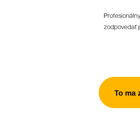
P
rofesionáln
O
zodpovedať p
To ma 