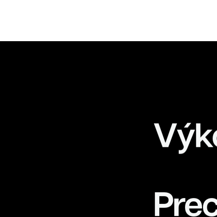
K
Výk
Prec