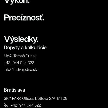
Precíznosť.
O nás
Výsledky.
Dopyty a kalkulácie
MgA. Tomáš Dunaj
+421 944 044 322
info@tridvajedna.sk
Súhlas so spracovaním osobných údajov spoločnosťou
321 CREATIVE CREW s. r. o.
Antispamová ochrana
Bratislava
napíšte číslicami "tridvajedna":
SKY PARK Offices Bottova 2/A, 811 09
+421 944 044 322