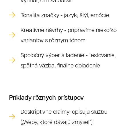
vyhnúť, čím sa odlíšiť
Tonalita značky - jazyk, štýl, emócie
Kreatívne návrhy - pripravíme niekoľko
variantov s rôznym tónom
Spoločný výber a ladenie - testovanie,
spätná väzba, finálne doladenie
Príklady rôznych prístupov
Deskriptívne claimy: opisujú službu
(„Weby, ktoré dávajú zmysel“)