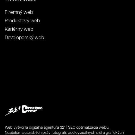
Firemný web
Produktový web
Kariérny web
Developerský web
Web vytvorila
digitálna agentura 321
|
SEO optimalizácia webu
.
Nositeľom autorských práv fotografií, audiovizuálnych diel a grafických