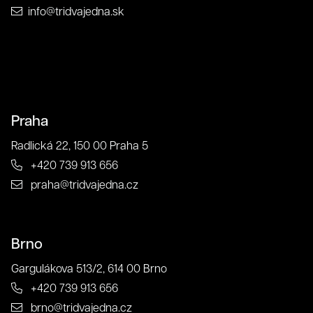
info@tridvajedna.sk
Zavrieť
Odoslať
Kontakt
Praha
Radlická 22, 150 00 Praha 5
+420 739 913 656
praha@tridvajedna.cz
Brno
Gargulákova 513/2, 614 00 Brno
+420 739 913 656
brno@tridvajedna.cz