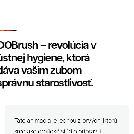
OOBrush – revolúcia v
ústnej hygiene, ktorá
dáva vašim zubom
správnu starostlivosť.
Táto animácia je jednou z prvých, ktorú
O nás
sme ako grafické štúdio pripravili.