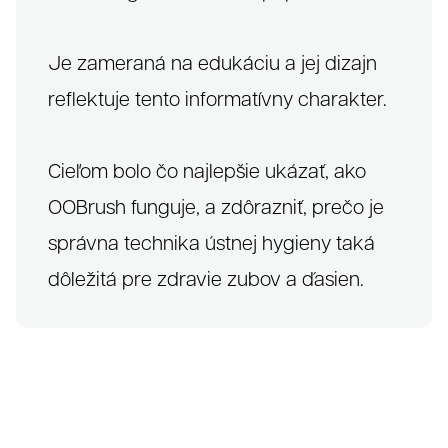
Je zameraná na edukáciu a jej dizajn
reflektuje tento informatívny charakter.
Cieľom bolo čo najlepšie ukázať, ako
Súhlas so spracovaním osobných údajov spoločnosťou
321 CREATIVE CREW s. r. o.
OOBrush funguje, a zdôrazniť, prečo je
správna technika ústnej hygieny taká
Antispamová ochrana
napíšte číslicami "tridvajedna":
dôležitá pre zdravie zubov a ďasien.
Zavrieť
Odoslať