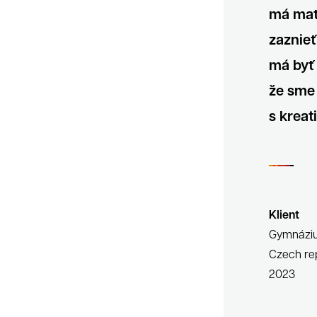
má mať 
zaznieť
má byť 
že sme 
s kreat
Klient
Gymnázi
Czech re
2023