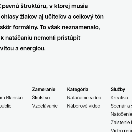
pevnú štruktúru, v ktorej musia
 ohlasy žiakov aj učiteľov a celkový tón
skôr formálny. To však neznamenalo,
k natáčaniu nemohli pristúpiť
ivitou a energiou.
Zameranie
Kategória
Služby
um Blansko
Školstvo
Natáčanie videa
Kreatíva
public
Vzdelávanie
Náborové video
Scenár a 
Natočenie 
Zaistenie
Video pro