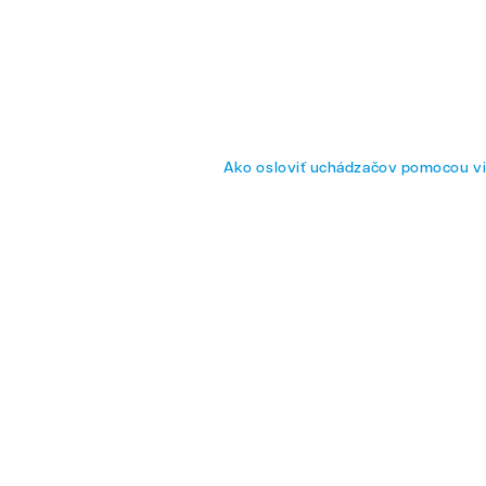
eo štúdio
Náborové video
Ako osloviť uchádzačov pomocou v