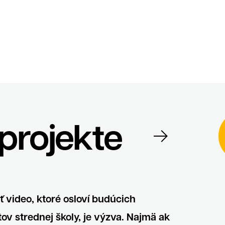
Súhlas so spracovaním osobných údajov spolo
r. o.
Antispamová ochrana
napíšte číslicami "tridvajedna":
projekte
ontakt
Zavrieť
ť video, ktoré osloví budúcich
ov strednej školy, je výzva. Najmä ak