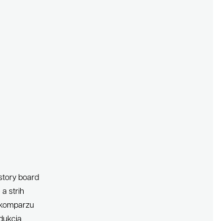
story board
a strih
 komparzu
dukcia