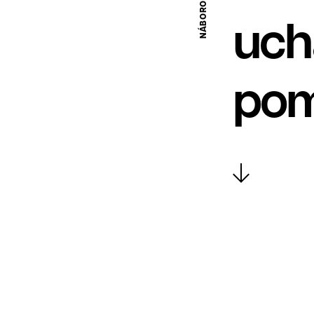
uch
pom