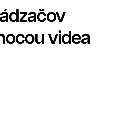
ádzačov
ocou videa