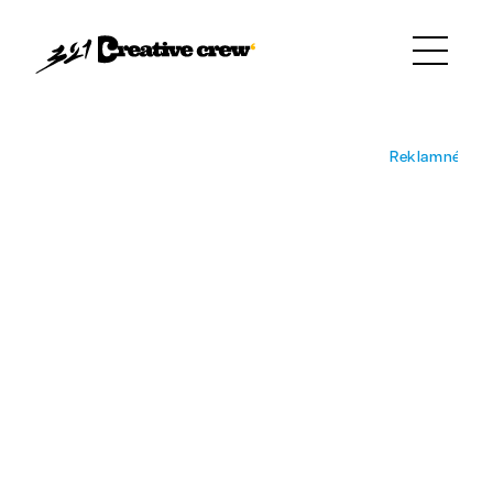
Referencie
Video štúdio
Reklamné video
Reklamné vid