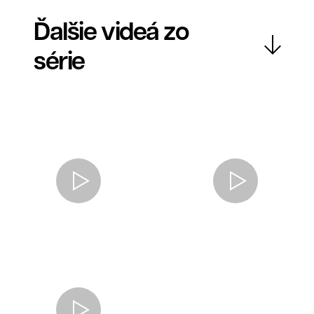
O nás
Ďalšie videá zo
série
Súhlas so spracovaním osobných údajov spoločnosťou
321 CREATIVE CREW s. r. o.
Antispamová ochrana
napíšte číslicami "tridvajedna":
Zavrieť
Odoslať