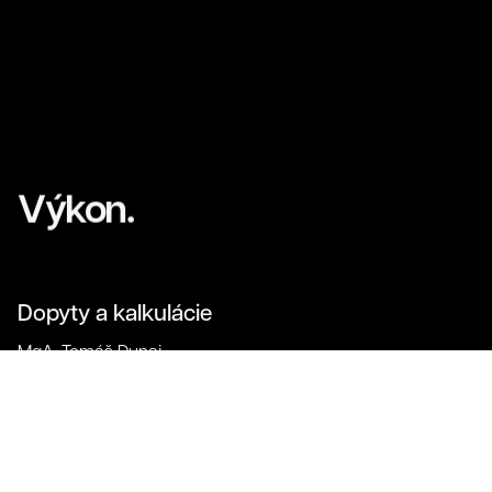
Výkon.
Dopyty a kalkulácie
MgA. Tomáš Dunaj
+421 944 044 322
info@tridvajedna.sk