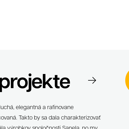
Súhlas so spracovaním osobných údajov spolo
r. o.
Antispamová ochrana
napíšte číslicami "tridvajedna":
projekte
ontakt
Zavrieť
chá, elegantná a rafinovane
ovaná. Takto by sa dala charakterizovať
ála výrobkov spoločnosti Sanela, no my