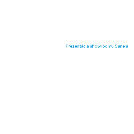
eo štúdio
Produktové video
Prezentácia showroomu Sanela