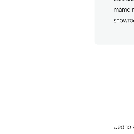
máme n
showroo
Jedno k