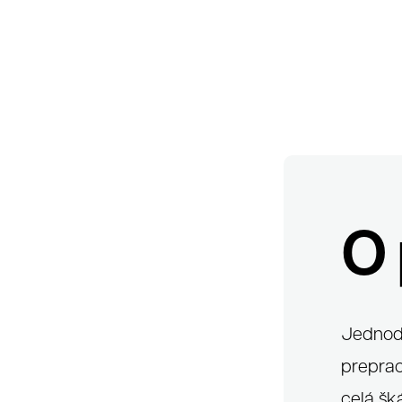
O 
K
Jednodu
preprac
celá šk