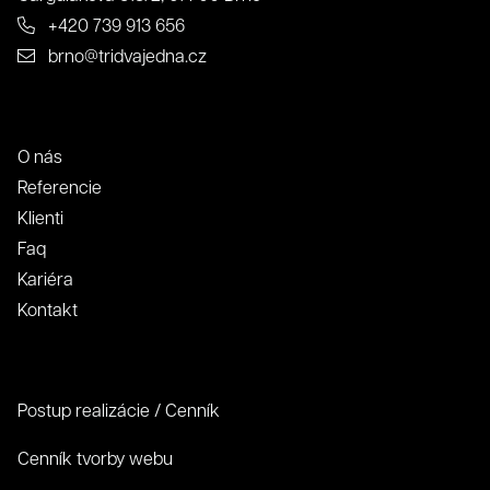
+420 739 913 656
brno@tridvajedna.cz
O nás
Referencie
Klienti
O nás
Faq
Kariéra
Kontakt
Súhlas so spracovaním osobných údajov spoločnosťou
321 CREATIVE CREW s. r. o.
Postup realizácie / Cenník
Antispamová ochrana
Cenník tvorby webu
napíšte číslicami "tridvajedna":