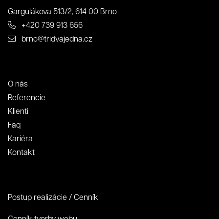
Gargulákova 513/2, 614 00 Brno
+420 739 913 656
brno@tridvajedna.cz
O nás
Referencie
Klienti
O nás
Faq
Kariéra
Kontakt
Súhlas so spracovaním osobných údajov spoločnosťou
321 CREATIVE CREW s. r. o.
Postup realizácie / Cenník
Antispamová ochrana
napíšte číslicami "tridvajedna":
Cenník tvorby webu