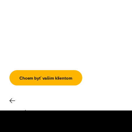
Chcem byť vašim klientom
OSTATNÉ
SIKO KOUPELNY
a.s.