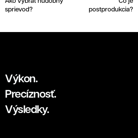
Ako vybrať hudobný
Čo je
sprievod?
postprodukcia?
Grafika
Výkon.
Precíznosť.
Výsledky.