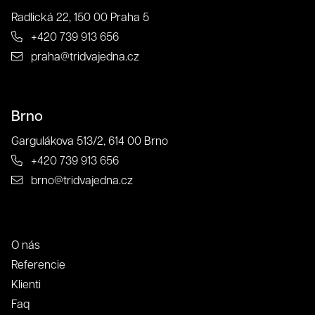
Radlická 22, 150 00 Praha 5
+420 739 913 656
praha@tridvajedna.cz
Súhlas so spracovaním osobných údajov spoločnosťou
321 CREATIVE CREW s. r. o.
Brno
Antispamová ochrana
napíšte číslicami "tridvajedna":
Gargulákova 513/2, 614 00 Brno
+420 739 913 656
brno@tridvajedna.cz
Zavrieť
Odoslať
O nás
Kontakt
Referencie
Klienti
Faq