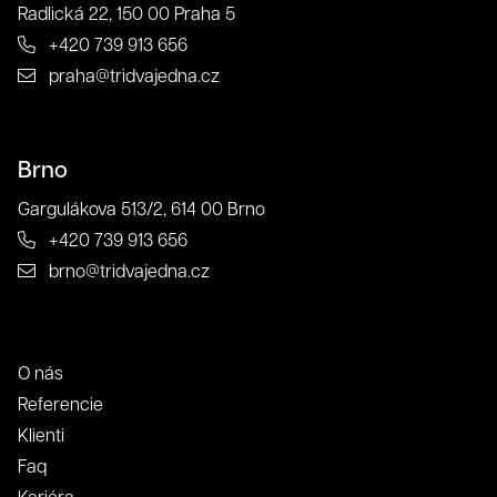
Radlická 22, 150 00 Praha 5
+420 739 913 656
praha@tridvajedna.cz
Brno
Gargulákova 513/2, 614 00 Brno
+420 739 913 656
brno@tridvajedna.cz
O nás
Referencie
Klienti
Faq
Kariéra