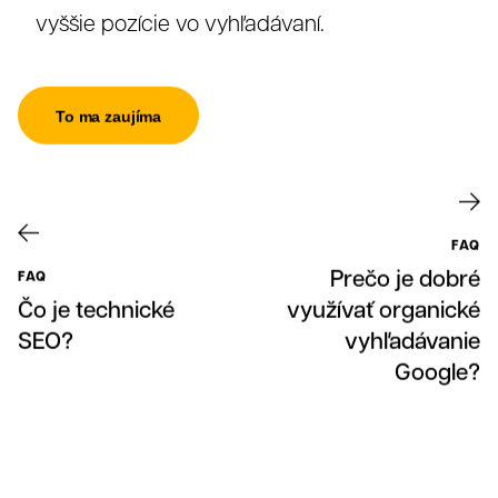
vyššie pozície vo vyhľadávaní.
To ma zaujíma
O nás
FAQ
Prečo je dobré
FAQ
Čo je technické
využívať organické
SEO?
vyhľadávanie
Google?
Súhlas so spracovaním osobných údajov spoločnosťou
321 CREATIVE CREW s. r. o.
Antispamová ochrana