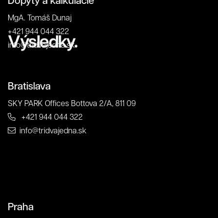
Dopyty a kalkulácie
MgA. Tomáš Dunaj
+421 944 044 322
Výsledky.
info@tridvajedna.sk
Bratislava
SKY PARK Offices Bottova 2/A, 811 09
+421 944 044 322
info@tridvajedna.sk
Praha