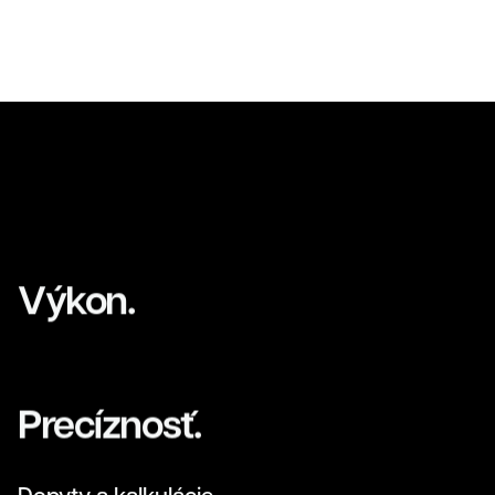
napíšte číslicami "tridvajedna":
Zavrieť
Odoslať
Výkon.
Kontakt
Precíznosť.