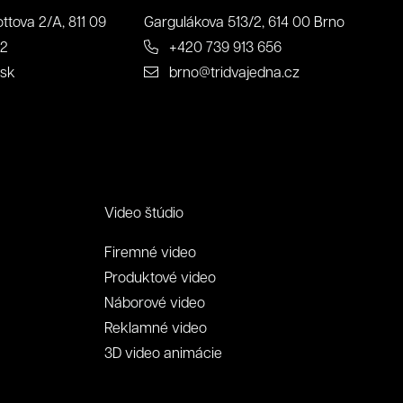
ttova 2/A, 811 09
Gargulákova 513/2, 614 00 Brno
22
+420 739 913 656
.sk
brno@tridvajedna.cz
Video štúdio
Firemné video
Produktové video
Náborové video
Reklamné video
3D video animácie