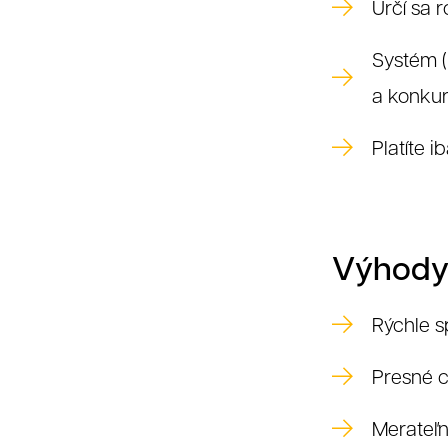
R
Určí sa r
Systém (
a konku
Platíte 
Výhody
Rýchle s
Presné c
Merateľn