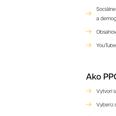
Sociálne
a demog
Obsahové
YouTube 
Ako PPC
Vytvorí 
Vyberú s