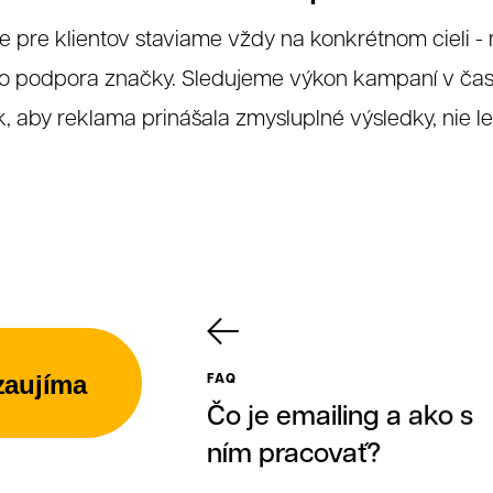
pre klientov staviame vždy na konkrétnom cieli - m
o podpora značky. Sledujeme výkon kampaní v čase
 nás
, aby reklama prinášala zmysluplné výsledky, nie le
FAQ
zaujíma
Súhlas so spracovaním osobných údajov spolo
Čo je emailing a ako s
r. o.
ním pracovať?
Antispamová ochrana