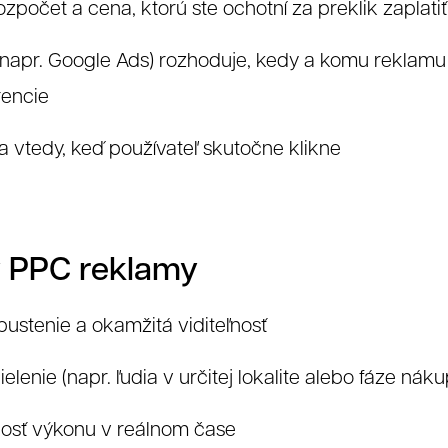
eferencie
ozpočet a cena, ktorú ste ochotní za preklik zaplatiť
napr. Google Ads) rozhoduje, kedy a komu reklamu z
rencie
iba vtedy, keď používateľ skutočne klikne
 PPC reklamy
Grafika
Web
pustenie a okamžitá viditeľnosť
ielenie (napr. ľudia v určitej lokalite alebo fáze n
osť výkonu v reálnom čase