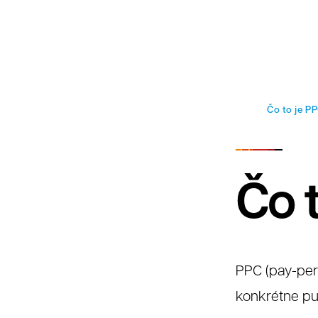
Faq
Čo to je P
Čo 
PPC (pay-per-
konkrétne pub