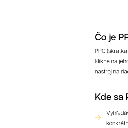
Čo je P
PPC (skratka 
klikne na jeh
nástroj na r
Kde sa 
Vyhľadáv
konkrétn