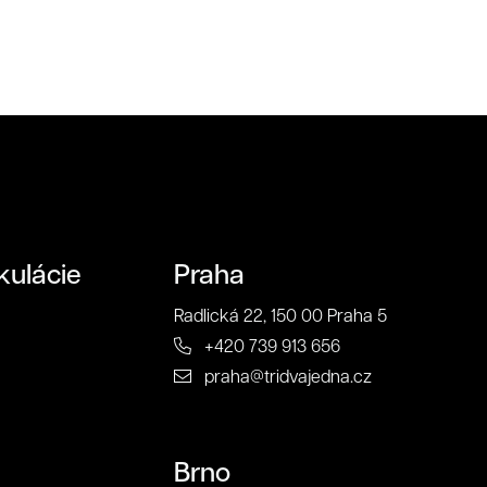
Odoslať
kulácie
Praha
Radlická 22, 150 00 Praha 5
+420 739 913 656
praha@tridvajedna.cz
Brno