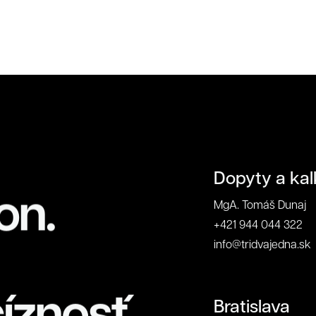
napíšte číslicami "tridvajedna":
ontakt
Zavrieť
Dopyty a kal
on.
MgA. Tomáš Dunaj
+421 944 044 322
info@tridvajedna.sk
íznosť.
Bratislava