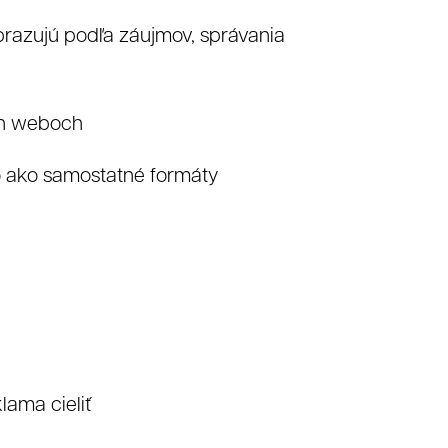
obrazujú podľa záujmov, správania
ých weboch
o ako samostatné formáty
lama cieliť