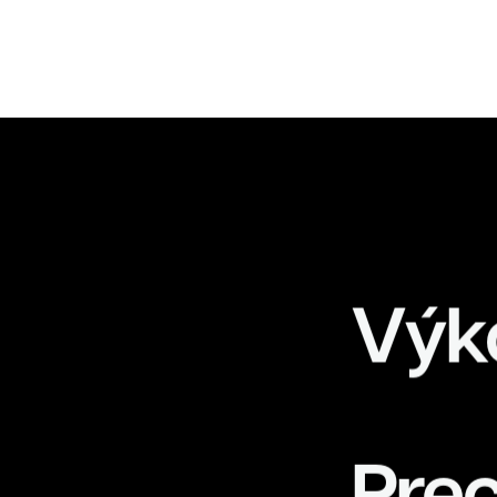
K
Výk
Prec