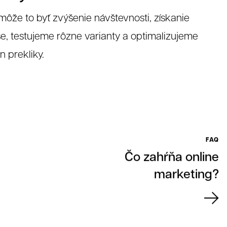
ôže to byť zvýšenie návštevnosti, získanie
, testujeme rôzne varianty a optimalizujeme
n prekliky.
FAQ
Čo zahŕňa online
marketing?
čnosťou 321 CREATIVE CREW s.