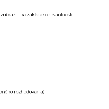
obrazí - na základe relevantnosti
y
Video
ákupného rozhodovania)