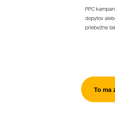
PPC kampane 
dopytov aleb
O
priebežne tak
To ma 