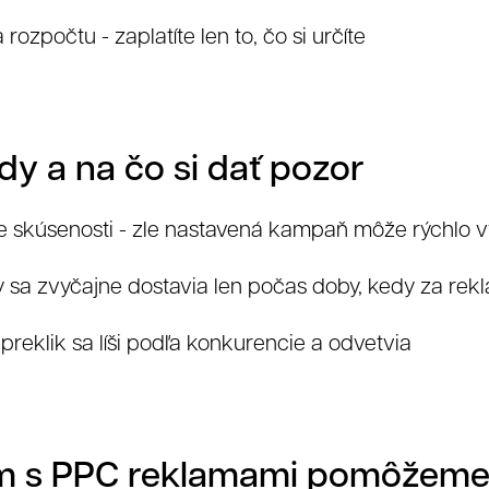
ta rozpočtu - zaplatíte len to, čo si určíte
lienti
y a na čo si dať pozor
 skúsenosti - zle nastavená kampaň môže rýchlo 
 sa zvyčajne dostavia len počas doby, kedy za rekla
preklik sa líši podľa konkurencie a odvetvia
m s PPC reklamami pomôžem