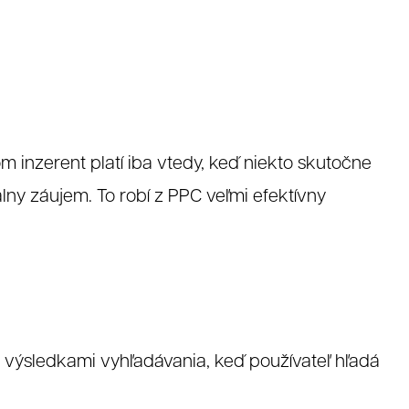
om inzerent platí iba vtedy, keď niekto skutočne
álny záujem. To robí z PPC veľmi efektívny
 výsledkami vyhľadávania, keď používateľ hľadá