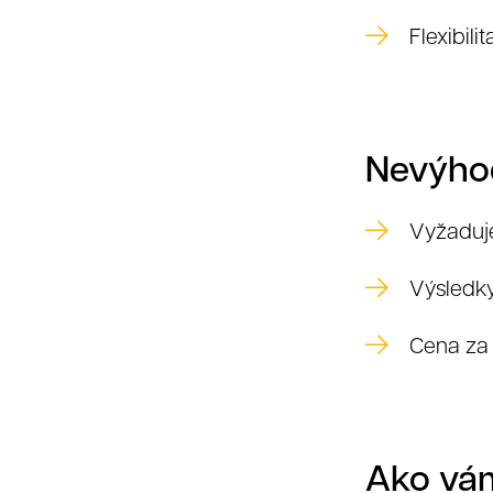
Flexibili
K
Nevýhod
Vyžaduje
Výsledky
Cena za 
Ako vá