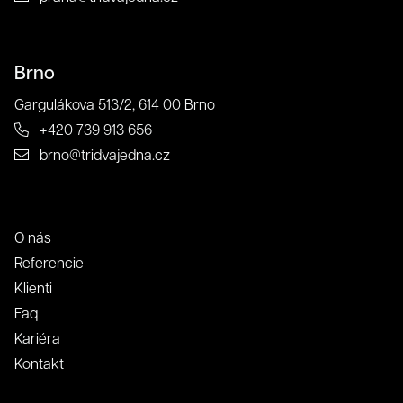
Brno
Gargulákova 513/2, 614 00 Brno
+420 739 913 656
brno@tridvajedna.cz
O nás
Referencie
Klienti
Faq
Kariéra
Kontakt