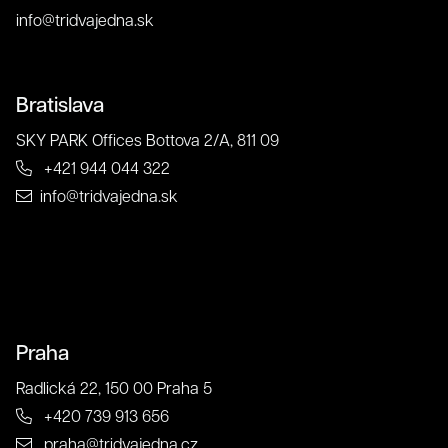
info@tridvajedna.sk
Bratislava
Súhlas so spracovaním osobných údajov spoločnosťou
SKY PARK Offices Bottova 2/A, 811 09
321 CREATIVE CREW s. r. o.
+421 944 044 322
info@tridvajedna.sk
Antispamová ochrana
napíšte číslicami "tridvajedna":
Zavrieť
Odoslať
Praha
Radlická 22, 150 00 Praha 5
+420 739 913 656
Kontakt
praha@tridvajedna.cz