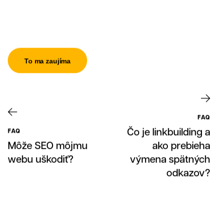
To ma zaujíma
FAQ
Čo je linkbuilding a
FAQ
Môže SEO môjmu
ako prebieha
webu uškodiť?
výmena spätných
odkazov?
Klienti